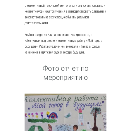
В коллективной творческой деятельности дошкольников легко и
незаметно формируется умения взаимодействовать с людьми и
воздействовать на окружающие объекты реальной
действительности.
Ко Дню рождения Клина воспитанники детского сада
«Алёнушка» подготовили коллективную работу «Мой город в
будущем». Ребята с увлечением рисовали и фантазировали,
каким они видят свой родной город в будущем.
Фото отчет по
мероприятию