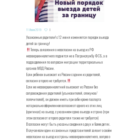
11 Июня 2019
0
Уважаемые родители! с 12 июня изменяется порядок выезда
детей за границу!
Теперь заявления о несогласии на выезд из РФ
несовершеннолетнего подаются не в Погранслужбу ФСБ, а в
подразделения по вопросам миграции территориальных
органов МВД России.
Если ребёнок выезжает из России с одним из родителей,
согласия второго не требуется.
Если же несовершеннолетний выезжает из России без
сопровождения родителей (усыновителей, опекунов/
попечителей), он должен иметь при себе кроме паспорта
нотариально оформленное согласие от одного из этих лиц
(оригинал) на выезд, с указанием срока выезда и страна (при
этом согласие от второго родителя также не требуется)
В согласии могут быть указаны сведения о двух и более детях.
В случае если один из законных представителей заявит о своём
несогласии на выезд из страны несовершеннолетнего, вопрос о